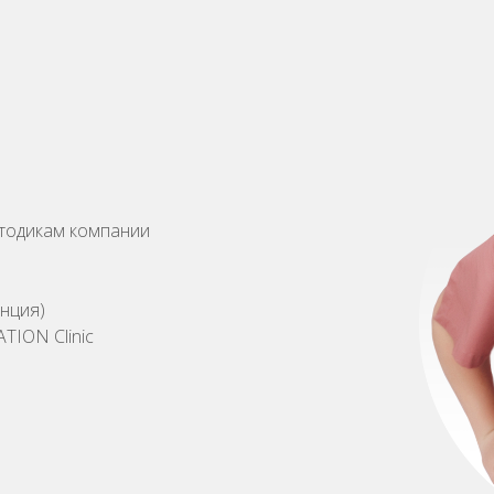
тодикам компании
нция)
TION Clinic