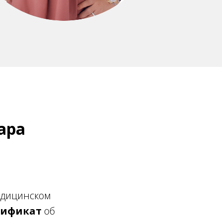
ара
едицинском
тификат
об